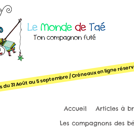
gès du 31 Août au 5 se
Accueil
Articles à b
Les compagnons des b