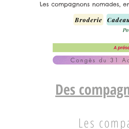
Les compagnons nomades, e
Broderie
Cadeau
Po
A prése
Congès du 31 Ao
Des compagn
Les comp