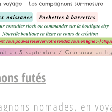
n voyage
Les compagnons sur-mesure
x naissance
Pochettes à barrettes
ur consulter stock ou commander sur la boutique etsy
Nouvelle boutique en ligne en cours de création
nt vous pouvez reserver votre rendez vous en ligne ;-) clique
ût au 5 septembre / Créneaux en lig
ons futés
agnons nomades, en voy