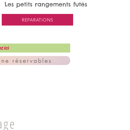
Les petits rangements futés
REPARATIONS
z ici
ne réservables
age