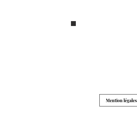
Pochette à ardoise détour
Mention légales