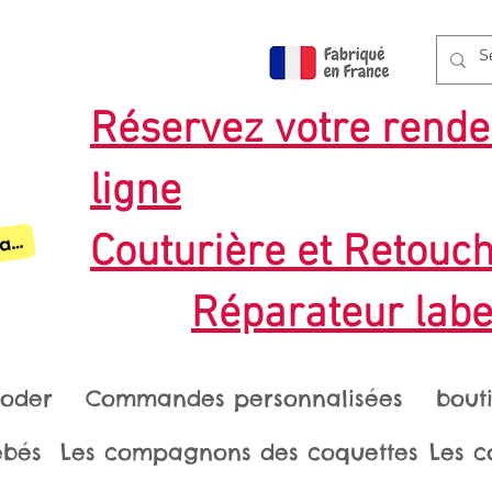
Réservez votre rende
ligne
pte
Couturière et Retouc
mbre / Créneaux en ligne réservables
C
Réparateur labe
roder
Commandes personnalisées
bout
ébés
Les compagnons des coquettes
Les c