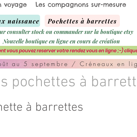
n voyage
Les compagnons sur-mesure
x naissance
Pochettes à barrettes
ur consulter stock ou commander sur la boutique etsy
Nouvelle boutique en ligne en cours de création
nt vous pouvez reserver votre rendez vous en ligne ;-) clique
ût au 5 septembre / Créneaux en lig
s pochettes à barret
ette à barrettes