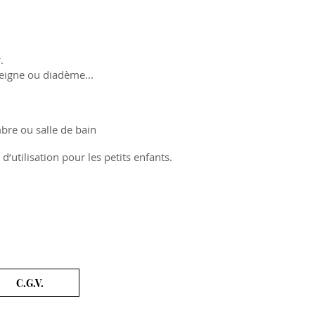
r.
peigne ou diadème...
bre ou salle de bain
d’utilisation pour les petits enfants.
C.G.V.