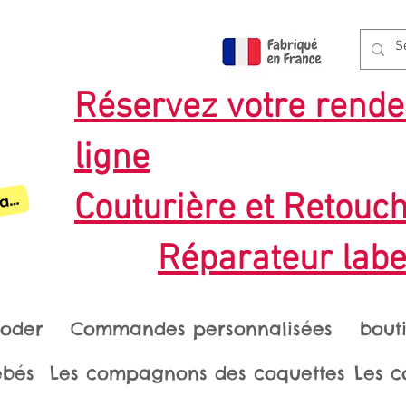
Réservez votre rende
ligne
pte
Couturière et Retouc
mbre / Créneaux en ligne réservables
C
Réparateur labe
roder
Commandes personnalisées
bout
ébés
Les compagnons des coquettes
Les c