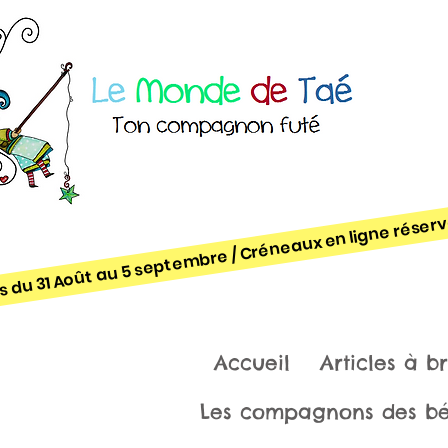
gès du 31 Août au 5 se
Accueil
Articles à b
Les compagnons des b