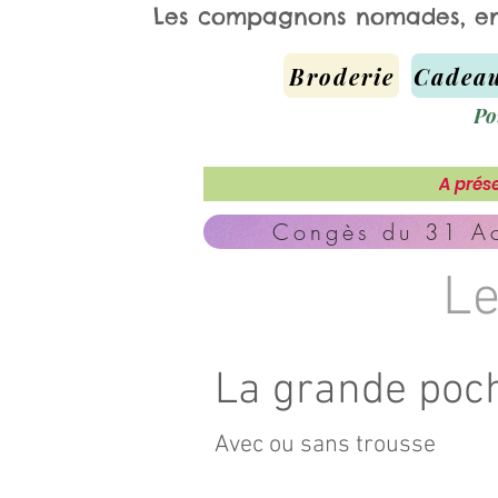
Les compagnons nomades, e
Broderie
Cadeau
Po
A prése
Congès du 31 Ao
Le
La grande poch
Avec ou sans trousse